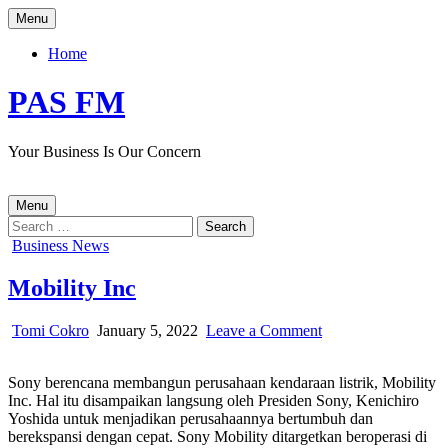
Skip
Menu
to
content
Home
PAS FM
Your Business Is Our Concern
Menu
Search
for:
Posted
Business News
in
Mobility Inc
Author:
Published
on
Tomi Cokro
January 5, 2022
Leave a Comment
Date:
Mobility
Inc
Sony
berencana mem
bangun perusahaan kendaraan listrik
,
Mobility
Inc
.
Hal itu disampaikan langsung oleh Presiden Sony, Kenichiro
Yoshida
untuk
menjadikan perusahaannya bertumbuh dan
berekspansi dengan cepat.
Sony Mobility ditargetkan beroperasi di