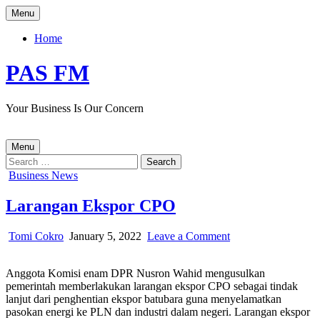
Skip
Menu
to
content
Home
PAS FM
Your Business Is Our Concern
Menu
Search
for:
Posted
Business News
in
Larangan Ekspor CPO
Author:
Published
on
Tomi Cokro
January 5, 2022
Leave a Comment
Date:
Larangan
Ekspor
Anggota Komisi enam DPR Nusron Wahid mengusulkan
CPO
pemerintah memberlakukan larangan ekspor CPO sebagai tindak
lanjut dari penghentian ekspor batubara guna menyelamatkan
pasokan energi ke PLN dan industri dalam negeri. Larangan ekspor