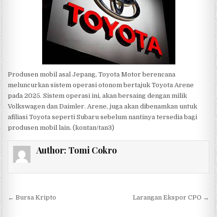
Produsen mobil asal Jepang, Toyota Motor berencana
meluncurkan sistem operasi otonom bertajuk Toyota Arene
pada 2025.
Sistem operasi ini
,
akan bersaing dengan
milik
Volkswagen dan Daimler. Arene
, juga akan dibenamkan
untuk
afiliasi
Toyota
seperti Subaru sebelum
nantinya
tersedia bagi
produsen mobil lain.
(
konta
n/tan3
)
Author:
Tomi Cokro
Post navigation
← Bursa Kripto
Larangan Ekspor CPO →