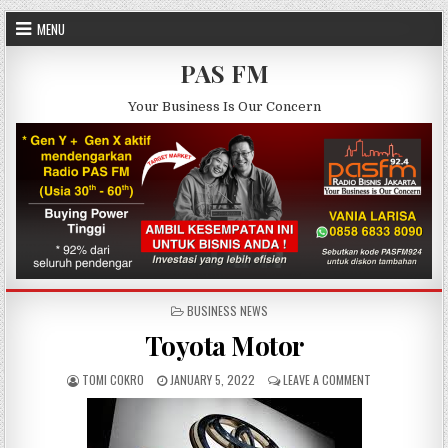
Skip to content
MENU
PAS FM
Your Business Is Our Concern
POSTED IN
BUSINESS NEWS
Toyota Motor
AUTHOR:
PUBLISHED DATE:
ON TOYOTA MO
TOMI COKRO
JANUARY 5, 2022
LEAVE A COMMENT