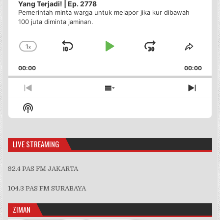
Yang Terjadi! | Ep. 2778
Pemerintah minta warga untuk melapor jika kur dibawah
100 juta diminta jaminan.
1
x
Skip
Play
Jump
Change
Share
Playback
This
Backward
Pause
Forward
00:00
Rate
00:00
Episo
Previous
Show
Next
Episode
Episodes
Episo
Show
List
Podcast
Information
LIVE STREAMING
92.4 PAS FM JAKARTA
104.3 PAS FM SURABAYA
ZIMAN