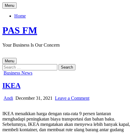
Skip
Menu
to
content
Home
PAS FM
Your Business Is Our Concern
Menu
Search
for:
Posted
Business News
in
IKEA
Author:
Published
on
Andi
December 31, 2021
Leave a Comment
Date:
IKEA
IKEA menaikkan harga dengan rata-rata 9 persen lantaran
menghadapi peningkatan biaya transportasi dan bahan baku.
Sebelumnya, IKEA mengatakan akan menyewa lebih banyak kapal,
membeli kontainer, dan membuat rute ulang barang antar gudang