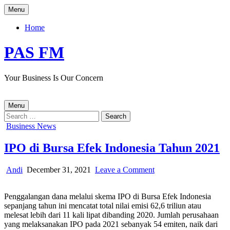
Skip
Menu
to
content
Home
PAS FM
Your Business Is Our Concern
Menu
Search
for:
Posted
Business News
in
IPO di Bursa Efek Indonesia Tahun 2021
Author:
Published
on
Andi
December 31, 2021
Leave a Comment
Date:
IPO
di
Penggalangan dana melalui skema IPO di Bursa Efek Indonesia
Bursa
sepanjang tahun ini mencatat total nilai emisi 62,6 triliun atau
Efek
melesat lebih dari 11 kali lipat dibanding 2020. Jumlah perusahaan
Indonesia
yang melaksanakan IPO pada 2021 sebanyak 54 emiten, naik dari
Tahun