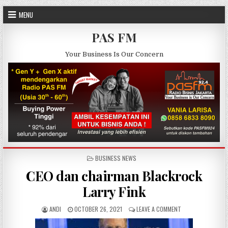
Skip to content
MENU
PAS FM
Your Business Is Our Concern
POSTED IN
BUSINESS NEWS
CEO dan chairman Blackrock
Larry Fink
AUTHOR:
PUBLISHED DATE:
ON CEO DAN CHAIR
ANDI
OCTOBER 26, 2021
LEAVE A COMMENT