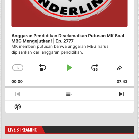
Anggaran Pendidikan Diselamatkan Putusan MK Soal
MBG Mengejutkan! | Ep. 2777
MK memberi putusan bahwa anggaran MBG harus
dipisahkan dari anggaran pendidikan.
1
x
Skip
Play
Jump
Change
Share
Playback
This
Backward
Pause
Forward
00:00
Rate
07:43
Episo
Previous
Show
Next
Episode
Episodes
Episo
Show
List
Podcast
Information
LIVE STREAMING