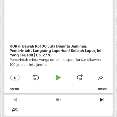
KUR di Bawah Rp100 Juta Diminta Jaminan,
Pemerintah : Langsung Laporkan! Setelah Lapor, Ini
Yang Terjadi! | Ep. 2778
Pemerintah minta warga untuk melapor jika kur dibawah
100 juta diminta jaminan.
1
x
Skip
Play
Jump
Change
Share
Playback
This
Backward
Pause
Forward
00:00
Rate
00:00
Episo
Previous
Show
Next
Episode
Episodes
Episo
Show
List
Podcast