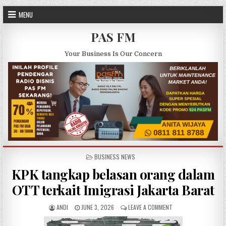
Skip to content
MENU
PAS FM
Your Business Is Our Concern
POSTED IN
BUSINESS NEWS
KPK tangkap belasan orang dalam
OTT terkait Imigrasi Jakarta Barat
AUTHOR:
PUBLISHED DATE:
ON KPK TANGKAP BEL
ANDI
JUNE 3, 2026
LEAVE A COMMENT