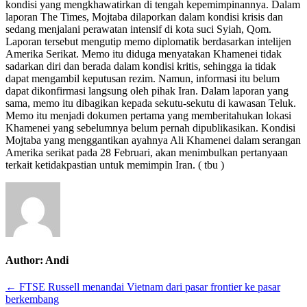
kondisi yang mengkhawatirkan di tengah kepemimpinannya. Dalam
Mojtaba
laporan The Times, Mojtaba dilaporkan dalam kondisi krisis dan
Khamenei
sedang menjalani perawatan intensif di kota suci Syiah, Qom.
dalam
Laporan tersebut mengutip memo diplomatik berdasarkan intelijen
kondisi
Amerika Serikat. Memo itu diduga menyatakan Khamenei tidak
mengkhawatirkan
sadarkan diri dan berada dalam kondisi kritis, sehingga ia tidak
dapat mengambil keputusan rezim. Namun, informasi itu belum
dapat dikonfirmasi langsung oleh pihak Iran. Dalam laporan yang
sama, memo itu dibagikan kepada sekutu-sekutu di kawasan Teluk.
Memo itu menjadi dokumen pertama yang memberitahukan lokasi
Khamenei yang sebelumnya belum pernah dipublikasikan. Kondisi
Mojtaba yang menggantikan ayahnya Ali Khamenei dalam serangan
Amerika serikat pada 28 Februari, akan menimbulkan pertanyaan
terkait ketidakpastian untuk memimpin Iran. ( tbu )
Author:
Andi
Post
← FTSE Russell menandai Vietnam dari pasar frontier ke pasar
berkembang