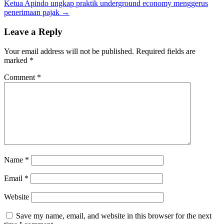
navigation
Ketua Apindo ungkap praktik underground economy menggerus
penerimaan pajak →
Leave a Reply
Your email address will not be published.
Required fields are
marked
*
Comment
*
Name
*
Email
*
Website
Save my name, email, and website in this browser for the next