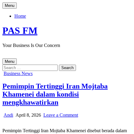
Skip
Menu
to
content
Home
PAS FM
Your Business Is Our Concern
Menu
Search
for:
Posted
Business News
in
Pemimpin Tertinggi Iran Mojtaba
Khamenei dalam kondisi
mengkhawatirkan
Author:
Published
on
Andi
April 8, 2026
Leave a Comment
Date:
Pemimpin
Tertinggi
Pemimpin Tertinggi Iran Mojtaba Khamenei disebut berada dalam
Iran