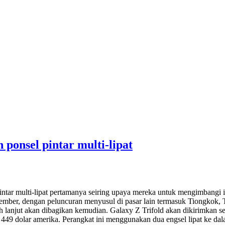
onsel pintar multi-lipat
ar multi-lipat pertamanya seiring upaya mereka untuk mengimbangi in
sember, dengan peluncuran menyusul di pasar lain termasuk Tiongkok, T
bih lanjut akan dibagikan kemudian. Galaxy Z Trifold akan dikirimka
 dolar amerika. Perangkat ini menggunakan dua engsel lipat ke dalam 