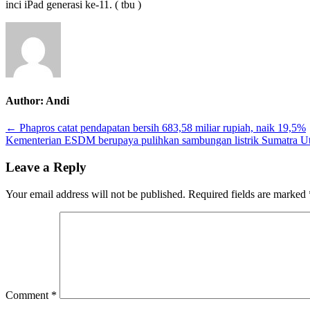
inci iPad generasi ke-11. ( tbu )
multi-
lipat
Author:
Andi
Post
← Phapros catat pendapatan bersih 683,58 miliar rupiah, naik 19,5%
Kementerian ESDM berupaya pulihkan sambungan listrik Sumatra Ut
navigation
Leave a Reply
Your email address will not be published.
Required fields are marked
Comment
*