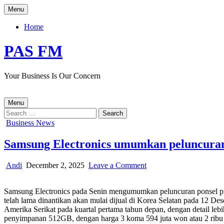
Skip
Menu
to
content
Home
PAS FM
Your Business Is Our Concern
Menu
Search
for:
Posted
Business News
in
Samsung Electronics umumkan peluncuran p
Author:
Published
on
Andi
December 2, 2025
Leave a Comment
Date:
Samsung
Electronics
Samsung Electronics pada Senin mengumumkan peluncuran ponsel pint
umumkan
telah lama dinantikan akan mulai dijual di Korea Selatan pada 12 De
peluncuran
Amerika Serikat pada kuartal pertama tahun depan, dengan detail le
ponsel
penyimpanan 512GB, dengan harga 3 koma 594 juta won atau 2 ribu 449
pintar