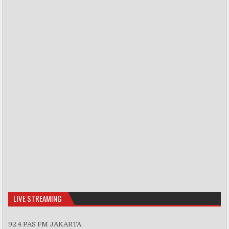
Show Podcast Information
LIVE STREAMING
92.4 PAS FM JAKARTA