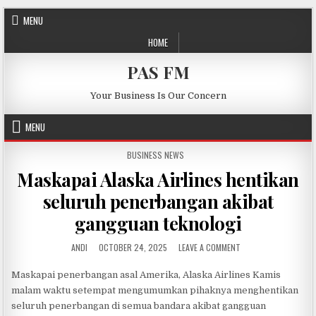
Skip to content
MENU
HOME
PAS FM
Your Business Is Our Concern
MENU
POSTED IN
BUSINESS NEWS
Maskapai Alaska Airlines hentikan
seluruh penerbangan akibat
gangguan teknologi
AUTHOR:
PUBLISHED DATE:
ON MASKAPAI ALASKA
ANDI
OCTOBER 24, 2025
LEAVE A COMMENT
Maskapai penerbangan asal Amerika, Alaska Airlines Kamis
malam waktu setempat mengumumkan pihaknya menghentikan
seluruh penerbangan di semua bandara akibat gangguan