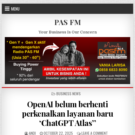
Skip to content
MENU
PAS FM
Your Business Is Our Concern
POSTED IN
BUSINESS NEWS
OpenAI belum berhenti
perkenalkan layanan baru
‘ChatGPT Atlas’’
AUTHOR:
PUBLISHED DATE:
ON OPENAI BELUM 
ANDI
OCTOBER 22, 2025
LEAVE A COMMENT