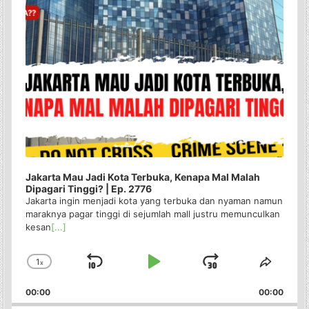
Jakarta Mau Jadi Kota Terbuka, Kenapa Mal Malah
Dipagari Tinggi? | Ep. 2776
Jakarta ingin menjadi kota yang terbuka dan nyaman namun
maraknya pagar tinggi di sejumlah mall justru memunculkan
kesan
[...]
1
x
Skip
Play
Jump
Change
Share
Playback
This
Backward
Pause
Forward
00:00
Rate
00:00
Episo