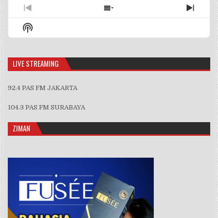
Previous
Show
Next
Episode
Episodes
Episo
Show
List
Podcast
Information
LIVE STREAMING
92.4 PAS FM JAKARTA
104.3 PAS FM SURABAYA
ZIMAN