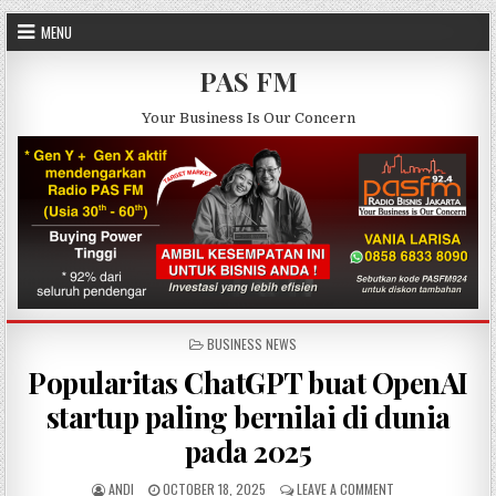
Skip to content
MENU
PAS FM
Your Business Is Our Concern
POSTED IN
BUSINESS NEWS
Popularitas ChatGPT buat OpenAI
startup paling bernilai di dunia
pada 2025
AUTHOR:
PUBLISHED DATE:
ON POPULARITAS C
ANDI
OCTOBER 18, 2025
LEAVE A COMMENT