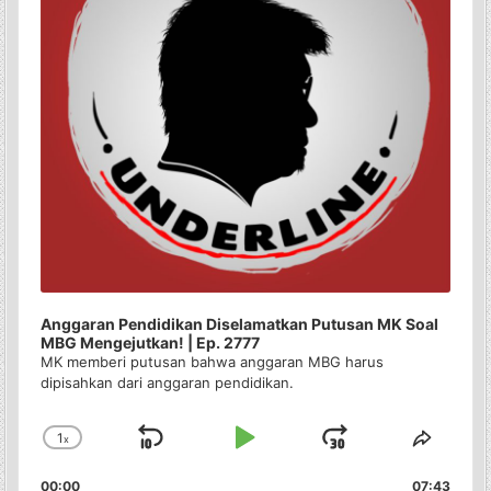
Anggaran Pendidikan Diselamatkan Putusan MK Soal
MBG Mengejutkan! | Ep. 2777
MK memberi putusan bahwa anggaran MBG harus
dipisahkan dari anggaran pendidikan.
1
x
Skip
Play
Jump
Change
Share
Playback
This
Backward
Pause
Forward
00:00
07:43