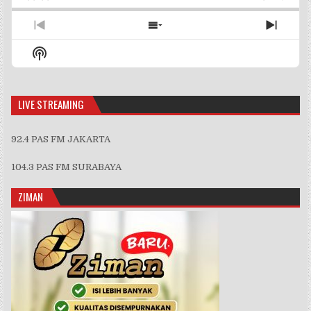
Rate
Episo
Previous
Show
Next
Episode
Episodes
Episo
Show
List
Podcast
Information
LIVE STREAMING
92.4 PAS FM JAKARTA
104.3 PAS FM SURABAYA
ZIMAN