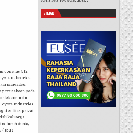
104.3 PAS FM SURABAYA
OTA DESAK ADANYA AKUNTABILITAS PEMBELIAN SAHAM
ZIMAN
un yen atau 512
yota Industries.
am minoritas.
ua perusahaan pada
n dokumen itu
Toyota Industries
ai entitas privat.
dali keluarga
i seluruh dunia,
 ( tbu )