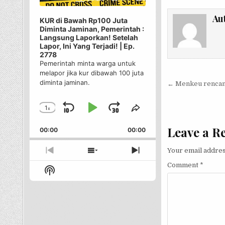
Au
KUR di Bawah Rp100 Juta
Diminta Jaminan, Pemerintah :
Langsung Laporkan! Setelah
Lapor, Ini Yang Terjadi! | Ep.
2778
Pemerintah minta warga untuk
melapor jika kur dibawah 100 juta
Post nav
diminta jaminan.
← Menkeu rencana
1
x
Skip
Play
Jump
Change
Share
Playback
This
Backward
Pause
Forward
Leave a R
00:00
Rate
00:00
Episode
Your email addres
Previous
Show
Next
Episode
Episodes
Episode
Comment
*
Show
List
Podcast
Information