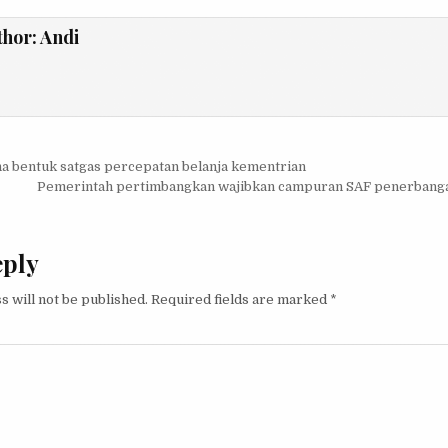
thor:
Andi
igation
 bentuk satgas percepatan belanja kementrian
Pemerintah pertimbangkan wajibkan campuran SAF penerbanga
eply
s will not be published.
Required fields are marked
*