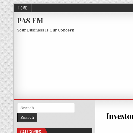
Skip to content
HOME
PAS FM
Your Business Is Our Concern
Search for:
Investo
CATEGORIES