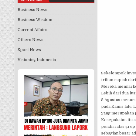
Business News
Business Wisdom
Current Affairs
Others News
Sport News
Visioning Indonesia
Audio
Sekelompok invest
Player
triliun rupiah da
Mereka menilai k
Lebih dari dua lu
8 Agustus menuru
pada Kamis lalu. 
yang merupakan pe
Kesepakatan itu a
pendiri atas grup
sebagian besar ada