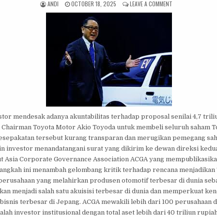
AUTHOR:
PUBLISHED DATE:
ON INVESTOR TOY
ANDI
OCTOBER 18, 2025
LEAVE A COMMENT
or mendesak adanya akuntabilitas terhadap proposal senilai 4,7 trili
ri Chairman Toyota Motor Akio Toyoda untuk membeli seluruh saham To
esepakatan tersebut kurang transparan dan merugikan pemegang sah
sin investor menandatangani surat yang dikirim ke dewan direksi ked
t Asia Corporate Governance Association ACGA yang mempublikasika
Langkah ini menambah gelombang kritik terhadap rencana menjadikan 
rusahaan yang melahirkan produsen otomotif terbesar di dunia sebag
kan menjadi salah satu akuisisi terbesar di dunia dan memperkuat ken
 bisnis terbesar di Jepang. ACGA mewakili lebih dari 100 perusahaan d
lah investor institusional dengan total aset lebih dari 40 triliun rupiah.