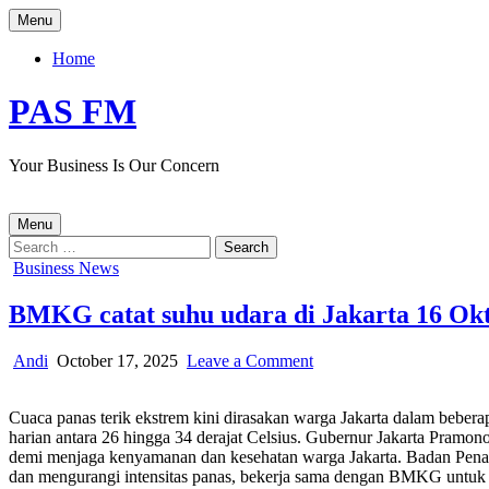
Skip
Menu
to
content
Home
PAS FM
Your Business Is Our Concern
Menu
Search
for:
Posted
Business News
in
BMKG catat suhu udara di Jakarta 16 Okt
Author:
Published
on
Andi
October 17, 2025
Leave a Comment
Date:
BMKG
catat
Cuaca panas terik ekstrem kini dirasakan warga Jakarta dalam bebera
suhu
harian antara 26 hingga 34 derajat Celsius. Gubernur Jakarta Pramo
udara
demi menjaga kenyamanan dan kesehatan warga Jakarta. Badan Pena
di
dan mengurangi intensitas panas, bekerja sama dengan BMKG untuk p
Jakarta