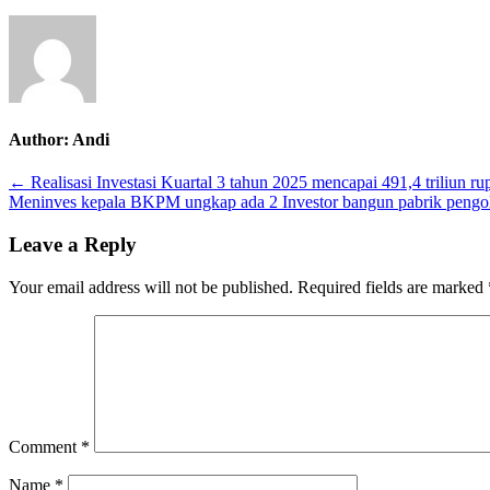
16
Oktober
2025
mencapai
35
derajat
Celsius
Author:
Andi
Post
← Realisasi Investasi Kuartal 3 tahun 2025 mencapai 491,4 triliun ru
Meninves kepala BKPM ungkap ada 2 Investor bangun pabrik pengo
navigation
Leave a Reply
Your email address will not be published.
Required fields are marked
Comment
*
Name
*