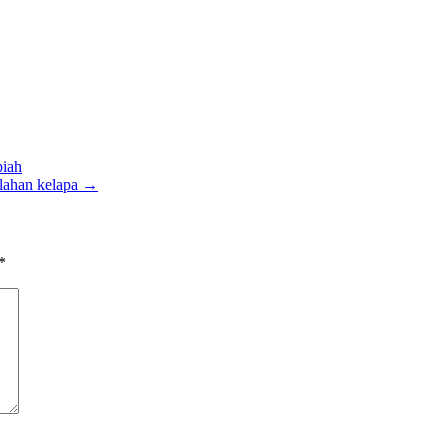
piah
lahan kelapa →
*