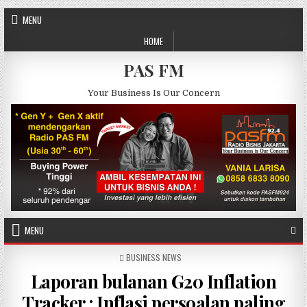
Skip to content
MENU
HOME
PAS FM
Your Business Is Our Concern
MENU
POSTED IN
BUSINESS NEWS
Laporan bulanan G20 Inflation
Tracker : Inflasi persoalan paling