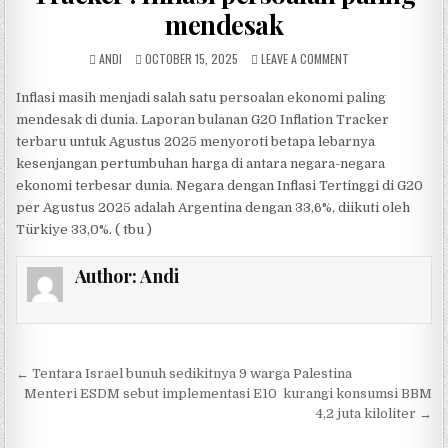
mendesak
AUTHOR:
PUBLISHED DATE:
ON LAPORAN BULANA
ANDI
OCTOBER 15, 2025
LEAVE A COMMENT
Inflasi masih menjadi salah satu persoalan ekonomi paling
mendesak di dunia. Laporan bulanan G20 Inflation Tracker
terbaru untuk Agustus 2025 menyoroti betapa lebarnya
kesenjangan pertumbuhan harga di antara negara-negara
ekonomi terbesar dunia. Negara dengan Inflasi Tertinggi di G20
per Agustus 2025 adalah Argentina dengan 33,6%, diikuti oleh
Türkiye 33,0%. ( tbu )
Author:
Andi
Post navigation
← Tentara Israel bunuh sedikitnya 9 warga Palestina
Menteri ESDM sebut implementasi E10 kurangi konsumsi BBM
4,2 juta kiloliter →