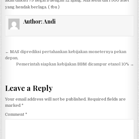
akan diikuti 79 negara dengan 12 ajang. Ada lebih dari 500 atlet
yang hendak berlaga. ( tbu )
Author:
Andi
Post navigation
← MAS diprediksi pertahankan kebijakan moneternya pekan
depan,
Pemerintah siapkan kebijakan BBM dicampur etanol 10% →
Leave a Reply
Your email address will not be published.
Required fields are
marked
*
Comment
*