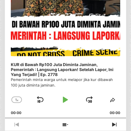
KUR di Bawah Rp100 Juta Diminta Jaminan,
Pemerintah : Langsung Laporkan! Setelah Lapor, Ini
Yang Terjadi! | Ep. 2778
Pemerintah minta warga untuk melapor jika kur dibawah
100 juta diminta jaminan.
1
x
Skip
Play
Jump
Change
Share
Playback
This
Backward
Pause
Forward
00:00
Rate
00:00
Episo
Previous
Show
Next