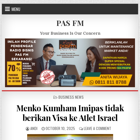
Skip to content
MENU
PAS FM
Your Business Is Our Concern
POSTED IN
BUSINESS NEWS
Menko Kumham Imipas tidak
berikan Visa ke Atlet Israel
AUTHOR:
PUBLISHED DATE:
ON MENKO KUMHAM 
ANDI
OCTOBER 10, 2025
LEAVE A COMMENT