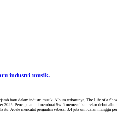
aru industri musik.
rah baru dalam industri musik. Album terbarunya, The Life of a Showgir
tober 2025. Pencapaian ini membuat Swift memecahkan rekor debut albu
a itu, Adele mencatat penjualan sebesar 3,4 juta unit dalam minggu pe