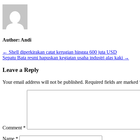
baru
industri
musik.
Author:
Andi
Post
← Shell diperkirakan catat kerugian hingga 600 juta USD
Sepatu Bata resmi hapuskan kegiatan usaha industri alas kaki →
navigation
Leave a Reply
Your email address will not be published.
Required fields are marked
Comment
*
Name
*