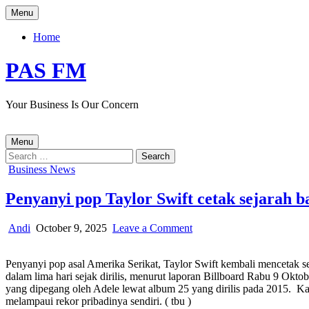
Skip
Menu
to
content
Home
PAS FM
Your Business Is Our Concern
Menu
Search
for:
Posted
Business News
in
Penyanyi pop Taylor Swift cetak sejarah b
Author:
Published
on
Andi
October 9, 2025
Leave a Comment
Date:
Penyanyi
pop
Penyanyi pop asal Amerika Serikat, Taylor Swift kembali mencetak seja
Taylor
dalam lima hari sejak dirilis, menurut laporan Billboard Rabu 9 Ok
Swift
yang dipegang oleh Adele lewat album 25 yang dirilis pada 2015. Kal
cetak
melampaui rekor pribadinya sendiri. ( tbu )
sejarah