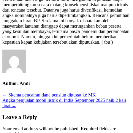
memperhitungkan secara matang konsekuensi fiskal maupun teknis
BPJS
dari rencana tersebut. Datanya juga harus diverifikasi, kemudian
kesehatan
angka nominalnya juga harus dipertimbangkan. Rencana pemutihan
tunggakan iuran BPJS selama ini banyak disuarakan oleh
masyarakat lantaran dianggap dapat meringankan beban peserta
yang kesulitan membayar, terutama pasca-pandemi dan perlambatan
ekonomi. Namun, hingga kini pemerintah belum memberikan
kepastian kapan kebijakan tersebut akan diputuskan. ( tbu )
Author:
Andi
Post
← Skema pencairan dana pensiun digugat ke MK
Angka penjualan mobil listrik di India September 2025 naik 2 kali
navigation
lipat →
Leave a Reply
Your email address will not be published.
Required fields are