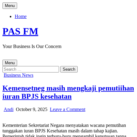
Skip
Menu
to
content
Home
PAS FM
Your Business Is Our Concern
Menu
Search
for:
Posted
Business News
in
Kemensetneg masih mengkaji pemutiihan
iuran BPJS kesehatan
Author:
Published
on
Andi
October 9, 2025
Leave a Comment
Date:
Kemensetneg
masih
Kementerian Sekretariat Negara menyatakan wacana pemutihan
mengkaji
tunggakan iuran BPJS Kesehatan masih dalam tahap kajian.
pemutiihan
Pemerintah tidak ingin terburu-buru mengambil keputusan tanpa
iuran