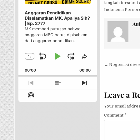
langkah tersebut 
Indonesia Persero
Anggaran Pendidikan
Diselamatkan MK. Apa Iya Sih?
Au
| Ep. 2777
MK memberi putusan bahwa
anggaran MBG harus dipisahkan
dari anggaran pendidikan.
1
x
Skip
Play
Jump
Change
Share
Post nav
Playback
This
← Negoisasi dives
Backward
Pause
Forward
00:00
Rate
00:00
Episode
Previous
Show
Next
Episode
Episodes
Episode
Leave a R
Show
List
Podcast
Your email addres
Information
Comment
*