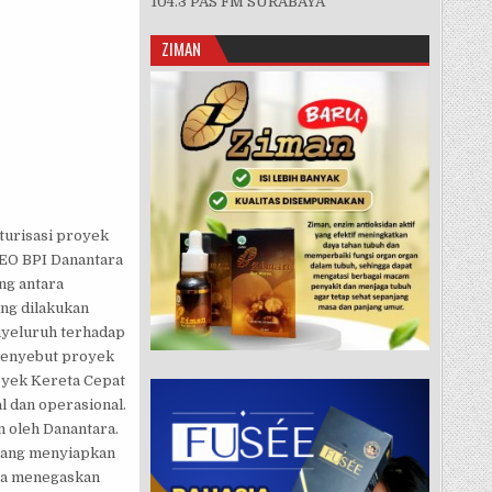
104.3 PAS FM SURABAYA
 LAKUKAN PEMBAHASAN DENGAN TIONGKOK TERKAIT KCIC
ZIMAN
turisasi proyek
CEO BPI Danantara
ng antara
ng dilakukan
nyeluruh terhadap
menyebut proyek
yek Kereta Cepat
l dan operasional.
 oleh Danantara.
edang menyiapkan
 Ia menegaskan