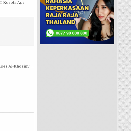
T Kereta Api
npes Al-Khoziny →