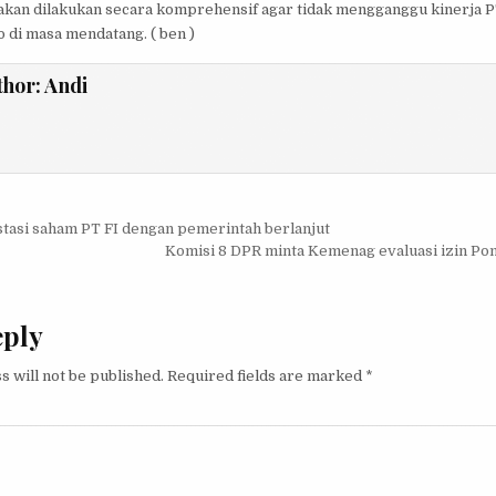
akan dilakukan secara komprehensif agar tidak mengganggu kinerja P
 di masa mendatang. ( ben )
thor:
Andi
igation
tasi saham PT FI dengan pemerintah berlanjut
Komisi 8 DPR minta Kemenag evaluasi izin Po
eply
s will not be published.
Required fields are marked
*