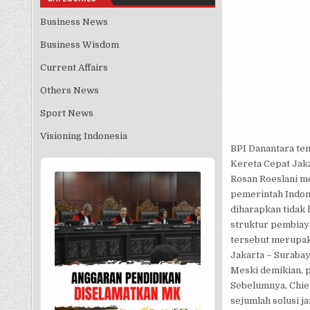
Business News
Business Wisdom
Current Affairs
Others News
Sport News
Visioning Indonesia
BPI Danantara te
Audio
Kereta Cepat Jaka
Player
Rosan Roeslani me
pemerintah Indone
diharapkan tidak 
struktur pembiay
tersebut merupak
Jakarta – Surabay
Meski demikian, 
Sebelumnya, Chie
sejumlah solusi 