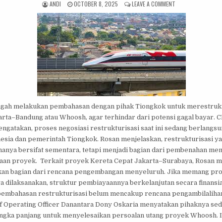
AUTHOR:
PUBLISHED DATE:
ON BPI DANANTARA
ANDI
OCTOBER 8, 2025
LEAVE A COMMENT
ngah melakukan pembahasan dengan pihak Tiongkok untuk merestruk
rta–Bandung atau Whoosh, agar terhindar dari potensi gagal bayar. 
ngatakan, proses negosiasi restrukturisasi saat ini sedang berlangsu
sia dan pemerintah Tiongkok. Rosan menjelaskan, restrukturisasi ya
hanya bersifat sementara, tetapi menjadi bagian dari pembenahan me
aan proyek. Terkait proyek Kereta Cepat Jakarta–Surabaya, Rosan 
an bagian dari rencana pengembangan menyeluruh. Jika memang pro
a dilaksanakan, struktur pembiayaannya berkelanjutan secara finansia
pembahasan restrukturisasi belum mencakup rencana pengambilalihan
f Operating Officer Danantara Dony Oskaria menyatakan pihaknya s
jangka panjang untuk menyelesaikan persoalan utang proyek Whoosh.