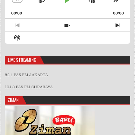
x
Skip
Play
Jump
Change
Share
Playback
This
Backward
Pause
Forward
00:00
Rate
00:00
Episo
Previous
Show
Next
Episode
Episodes
Episo
Show
List
Podcast
Information
LIVE STREAMING
92.4 PAS FM JAKARTA
104.3 PAS FM SURABAYA
ZIMAN