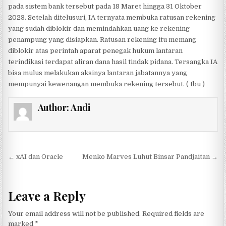
pada sistem bank tersebut pada 18 Maret hingga 31 Oktober
2023. Setelah ditelusuri, IA ternyata membuka ratusan rekening
yang sudah diblokir dan memindahkan uang ke rekening
penampung yang disiapkan. Ratusan rekening itu memang
diblokir atas perintah aparat penegak hukum lantaran
terindikasi terdapat aliran dana hasil tindak pidana. Tersangka IA
bisa mulus melakukan aksinya lantaran jabatannya yang
mempunyai kewenangan membuka rekening tersebut. ( tbu )
Author:
Andi
Post navigation
← xAI dan Oracle
Menko Marves Luhut Binsar Pandjaitan →
Leave a Reply
Your email address will not be published.
Required fields are
marked
*