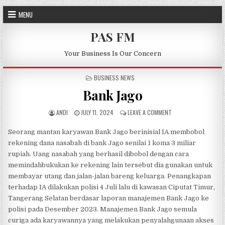
Skip to content
MENU
PAS FM
Your Business Is Our Concern
POSTED IN
BUSINESS NEWS
Bank Jago
AUTHOR:
PUBLISHED DATE:
ON BANK JAGO
ANDI
JULY 11, 2024
LEAVE A COMMENT
Seorang mantan karyawan Bank Jago berinisial IA membobol
rekening dana nasabah di bank Jago senilai 1 koma 3 miliar
rupiah. Uang nasabah yang berhasil dibobol dengan cara
memindahbukukan ke rekening lain tersebut dia gunakan untuk
membayar utang dan jalan-jalan bareng keluarga. Penangkapan
terhadap IA dilakukan polisi 4 Juli lalu di kawasan Ciputat Timur,
Tangerang Selatan berdasar laporan manajemen Bank Jago ke
polisi pada Desember 2023. Manajemen Bank Jago semula
curiga ada karyawannya yang melakukan penyalahgunaan akses