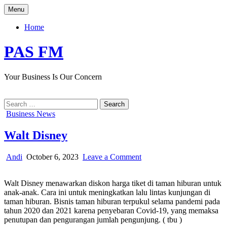
Skip
Menu
to
content
Home
PAS FM
Your Business Is Our Concern
Search
for:
Posted
Business News
in
Walt Disney
Author:
Published
on
Andi
October 6, 2023
Leave a Comment
Date:
Walt
Disney
Walt Disney menawarkan diskon harga tiket di taman hiburan untuk
anak-anak. Cara ini untuk meningkatkan lalu lintas kunjungan di
taman hiburan. Bisnis taman hiburan terpukul selama pandemi pada
tahun 2020 dan 2021 karena penyebaran Covid-19, yang memaksa
penutupan dan pengurangan jumlah pengunjung. ( tbu )