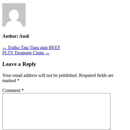
Author:
Andi
Post
← Estika Tata Tiara atau BEEF
PLTS Terapung Cirata →
navigation
Leave a Reply
Your email address will not be published.
Required fields are
marked
*
Comment
*