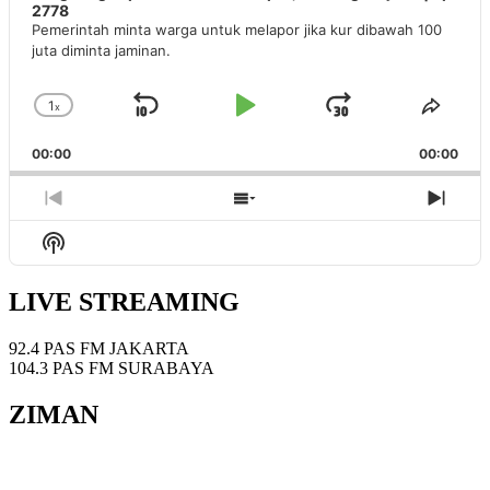
2778
Pemerintah minta warga untuk melapor jika kur dibawah 100
juta diminta jaminan.
1
x
Skip
Play
Jump
Change
Share
Playback
This
Backward
Pause
Forward
00:00
Rate
00:00
Episo
Previous
Show
Next
Episode
Episodes
Epis
Show
List
Podcast
Information
LIVE STREAMING
92.4 PAS FM JAKARTA
104.3 PAS FM SURABAYA
ZIMAN