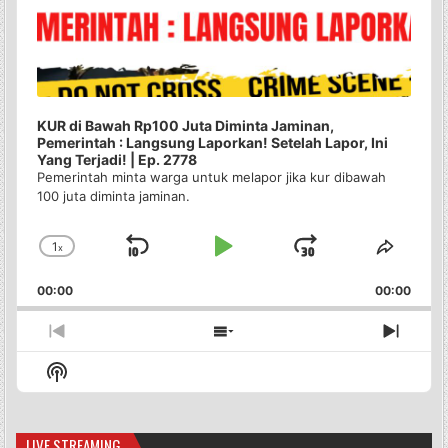
KUR di Bawah Rp100 Juta Diminta Jaminan,
Pemerintah : Langsung Laporkan! Setelah Lapor, Ini
Yang Terjadi! | Ep. 2778
Pemerintah minta warga untuk melapor jika kur dibawah
100 juta diminta jaminan.
1
x
Skip
Play
Jump
Change
Share
Playback
This
Backward
Pause
Forward
00:00
Rate
00:00
Episo
Previous
Show
Next
Episode
Episodes
Episo
Show
List
Podcast
Information
LIVE STREAMING