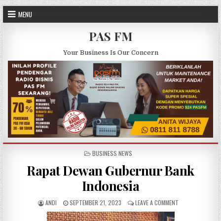
Skip to content
MENU
PAS FM
Your Business Is Our Concern
POSTED IN
BUSINESS NEWS
Rapat Dewan Gubernur Bank
Indonesia
AUTHOR:
PUBLISHED DATE:
ON RAPAT DEWAN
ANDI
SEPTEMBER 21, 2023
LEAVE A COMMENT