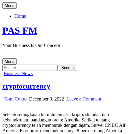
Skip
Menu
to
content
Home
PAS FM
Your Business Is Our Concern
Menu
Search
for:
Posted
Business News
in
cryptocurrency
Author:
Published
on
Tomi Cokro
December 9, 2022
Leave a Comment
Date:
cryptocurrency
Setelah serangkaian keruntuhan aset kripto, skandal, dan
kebangkrutan, pandangan orang Amerika Serikat tentang
cryptocurrency telah memburuk dengan tajam. Survei CNBC All-
America Economic menemukan hanya 8 persen orang Amerika