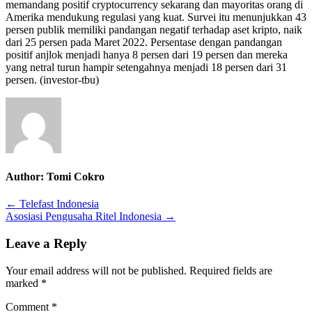
memandang positif cryptocurrency sekarang dan mayoritas orang di
Amerika mendukung regulasi yang kuat. Survei
itu
menunjukkan 43
persen
publik memiliki pandangan negatif terhadap aset kripto, naik
dari 25
persen
pada
Maret 2022. Persentase dengan pandangan
positif anjlok menjadi hanya 8
persen
dari 19
persen
dan mereka
yang netral turun hampir setengahnya menjadi 18
persen
dari 31
persen
.
(investor-tbu)
Author:
Tomi Cokro
Post
← Telefast Indonesia
Asosiasi Pengusaha Ritel Indonesia →
navigation
Leave a Reply
Your email address will not be published.
Required fields are
marked
*
Comment
*