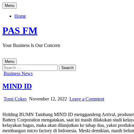
Skip
Menu
to
content
Home
PAS FM
Your Business Is Our Concern
Menu
Search
for:
Posted
Business News
in
MIND ID
Author:
Published
on
Tomi Cokro
November 12, 2022
Leave a Comment
Date:
MIND
ID
Holding BUMN Tambang MIND ID menggandeng Arrival, produsen kend
Battery Corporation mengatakan, saat ini masih dilakukan studi kelay
kelayakan bagus, maka akan dilanjutkan ke tahap dua, yakni produksi 
membangun micro factory di Indonesia. Meski demikian, masih belum a