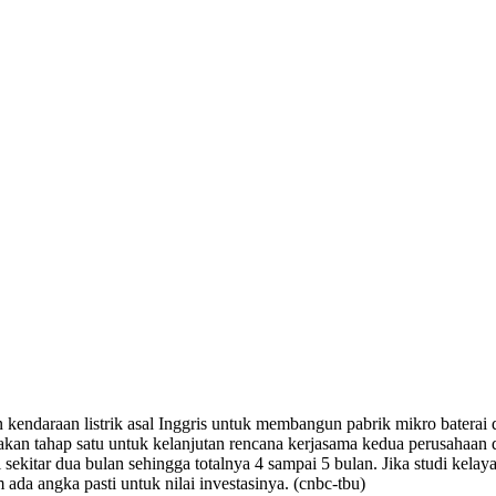
araan listrik asal Inggris untuk membangun pabrik mikro baterai d
akan tahap satu untuk kelanjutan rencana kerjasama kedua perusahaan da
sekitar dua bulan sehingga totalnya 4 sampai 5 bulan. Jika studi kela
da angka pasti untuk nilai investasinya. (cnbc-tbu)