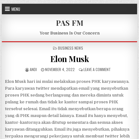
Skip to content
MENU
PAS FM
Your Business Is Our Concern
POSTED IN
BUSINESS NEWS
Elon Musk
AUTHOR:
PUBLISHED DATE:
ON ELON MUSK
ANDI
NOVEMBER 4, 2022
LEAVE A COMMENT
Elon Musk hari ini mulai melakukan proses PHK karyawannya.
Para karyawan twitter mendapatkan email yang menyebutkan
proses PHK sedang berlangsung dan mereka diminta untuk
pulang ke rumah dan tidak ke kantor sampai proses PHK
tersebut selesai. Email itu tidak menyebutkan berapa orang
yang di PHK maupun detail lainnya. Email itu hanya menyebut,
kantor-kantornya akan ditutup sementara dan semua akses
karyawan ditangguhkan. Email itu juga menyebutkan, pihaknya
terpaksa mengurangi pekerjanya untuk membuat twitter lebih