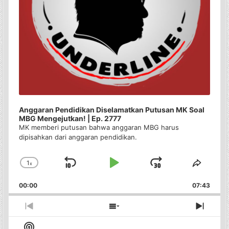
Anggaran Pendidikan Diselamatkan Putusan MK Soal
MBG Mengejutkan! | Ep. 2777
MK memberi putusan bahwa anggaran MBG harus
dipisahkan dari anggaran pendidikan.
1
x
Skip
Play
Jump
Change
Share
Playback
This
Backward
Pause
Forward
00:00
Rate
07:43
Episo
Previous
Show
Next
Episode
Episodes
Episo
Show