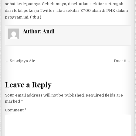
sehat kedepannya. Sebelumnya, disebutkan sekitar setengah
dari total pekerja Twitter, atau sekitar 3700 akan di PHK dalam
program ini. ( tbu )
Author:
Andi
Post navigation
← Sriwijaya Air
Ducati →
Leave a Reply
Your email address will not be published.
Required fields are
marked
*
Comment
*