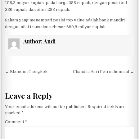
108,2 milyar rupiah, pada harga 288 rupiah, dengan posisi bid
286 rupiah, dan offer 288 rupiah.
Saham yang menempati posisi top value adalah bank mandiri
dengan nilai transaksi sebesar 699,9 milyar rupiah.
Author:
Andi
Post navigation
← Ekonomi Tiongkok
Chandra Asri Petrochemical →
Leave a Reply
Your email address will not be published.
Required fields are
marked
*
Comment
*