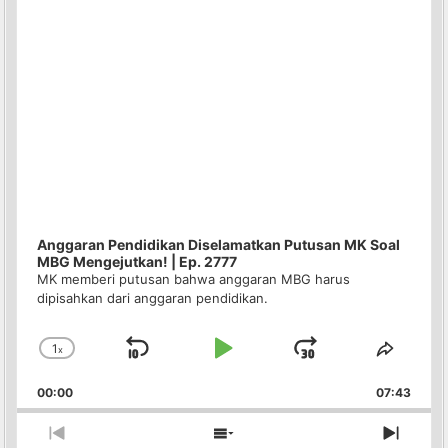
Anggaran Pendidikan Diselamatkan Putusan MK Soal
MBG Mengejutkan! | Ep. 2777
MK memberi putusan bahwa anggaran MBG harus
dipisahkan dari anggaran pendidikan.
1
x
Skip
Play
Jump
Change
Share
Playback
This
Backward
Pause
Forward
00:00
Rate
07:43
Episo
Previous
Show
Next