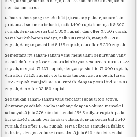
mengalami penurunan harga, dan 178 saham tidak mengalami
perubahan harga.
Saham-saham yang menduduki jajaran top gainer, antara lain
pratama abadi nusa industri, naik 1.400 rupiah, menjadi 9.800
rupiah, dengan posisi bid 9.800 rupiah, dan offer 9.850 rupiah.
Serta berkah beton sadaya, naik 780 rupiah, menjadi 5.200
rupiah, dengan posisi bid 5.175 rupiah, dan offer 5.200 rupiah.
Sementara itu saham-saham yang mengalami penurunan yang
masuk daftar top loser, antara lain bayan resources, turun 1.225
rupiah, menjadi 71.125 rupiah, dengan posisi bid 71.000 rupiah,
dan offer 71.125 rupiah, serta indo tambangraya megah, turun
1.025 rupiah, menjadi 33.000 rupiah, dengan posisi bid 33.000
rupiah, dan offer 33.150 rupiah.
Sedangkan saham-saham yang tercatat sebagai top active,
diantaranya adalah aneka tambang dengan volume transaksi
sebanyak 2 juta 276 ribu lot, senilai 356,5 milyar rupiah, pada
harga 1.540 rupiah per lembar saham, dengan posisi bid 1.540
rupiah, dan offer 1.545 rupiah, serta cilacap samudera fishing
industry, dengan volume transaksi 3 juta 640 ribu lot, senilai