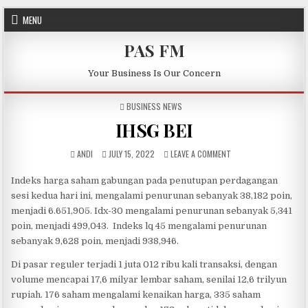
Skip to content
MENU
PAS FM
Your Business Is Our Concern
POSTED IN
BUSINESS NEWS
IHSG BEI
AUTHOR:
PUBLISHED DATE:
ON IHSG BEI
ANDI
JULY 15, 2022
LEAVE A COMMENT
Indeks harga saham gabungan pada penutupan perdagangan
sesi kedua hari ini, mengalami penurunan sebanyak 38,182 poin,
menjadi 6.651,905. Idx-30 mengalami penurunan sebanyak 5,341
poin, menjadi 499,043. Indeks lq 45 mengalami penurunan
sebanyak 9,628 poin, menjadi 938,946.
Di pasar reguler terjadi 1 juta 012 ribu kali transaksi, dengan
volume mencapai 17,6 milyar lembar saham, senilai 12,6 trilyun
rupiah. 176 saham mengalami kenaikan harga, 335 saham