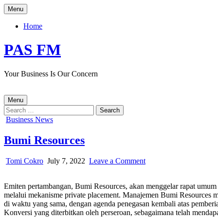
Skip
Menu
to
content
Home
PAS FM
Your Business Is Our Concern
Menu
Search
for:
Posted
Business News
in
Bumi Resources
Author:
Published
on
Tomi Cokro
July 7, 2022
Leave a Comment
Date:
Bumi
Resources
Emiten pertambangan, Bumi Resources, akan menggelar rapat umum 
melalui mekanisme private placement. Manajemen Bumi Resources me
di waktu yang sama, dengan agenda penegasan kembali atas pember
Konversi yang diterbitkan oleh perseroan, sebagaimana telah mendap