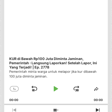
KUR di Bawah Rp100 Juta Diminta Jaminan,
Pemerintah : Langsung Laporkan! Setelah Lapor, Ini
Yang Terjadi! | Ep. 2778
Pemerintah minta warga untuk melapor jika kur dibawah
100 juta diminta jaminan.
1
x
Skip
Play
Jump
Change
Share
Playback
This
Backward
Pause
Forward
00:00
Rate
00:00
Episo