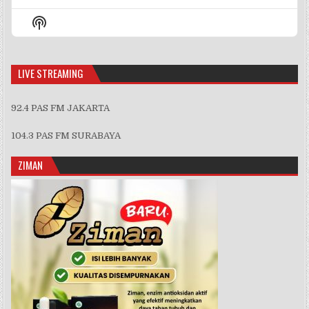
Previous
Show
Next
Episode
Episodes
Episo
Show
List
Podcast
Information
LIVE STREAMING
92.4 PAS FM JAKARTA
104.3 PAS FM SURABAYA
ZIMAN