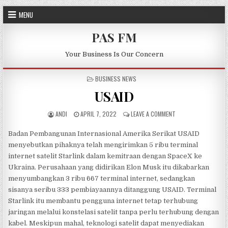
Skip to content
MENU
PAS FM
Your Business Is Our Concern
POSTED IN
BUSINESS NEWS
USAID
AUTHOR:
PUBLISHED DATE:
ON USAID
ANDI
APRIL 7, 2022
LEAVE A COMMENT
Badan Pembangunan Internasional Amerika Serikat USAID
menyebutkan pihaknya telah mengirimkan 5 ribu terminal
internet satelit Starlink dalam kemitraan dengan SpaceX ke
Ukraina. Perusahaan yang didirikan Elon Musk itu dikabarkan
menyumbangkan 3 ribu 667 terminal internet, sedangkan
sisanya seribu 333 pembiayaannya ditanggung USAID. Terminal
Starlink itu membantu pengguna internet tetap terhubung
jaringan melalui konstelasi satelit tanpa perlu terhubung dengan
kabel. Meskipun mahal, teknologi satelit dapat menyediakan