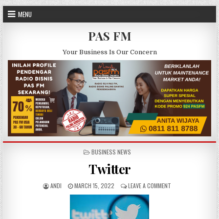
Skip to content
MENU
PAS FM
Your Business Is Our Concern
POSTED IN
BUSINESS NEWS
Twitter
AUTHOR:
PUBLISHED DATE:
ON TWITTER
ANDI
MARCH 15, 2022
LEAVE A COMMENT