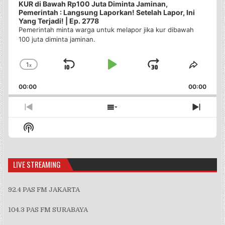
KUR di Bawah Rp100 Juta Diminta Jaminan,
Pemerintah : Langsung Laporkan! Setelah Lapor, Ini
Yang Terjadi! | Ep. 2778
Pemerintah minta warga untuk melapor jika kur dibawah
100 juta diminta jaminan.
1
x
Skip
Play
Jump
Change
Share
Playback
This
Backward
Pause
Forward
00:00
Rate
00:00
Episo
Previous
Show
Next
Episode
Episodes
Episo
Show
List
Podcast
Information
LIVE STREAMING
92.4 PAS FM JAKARTA
104.3 PAS FM SURABAYA