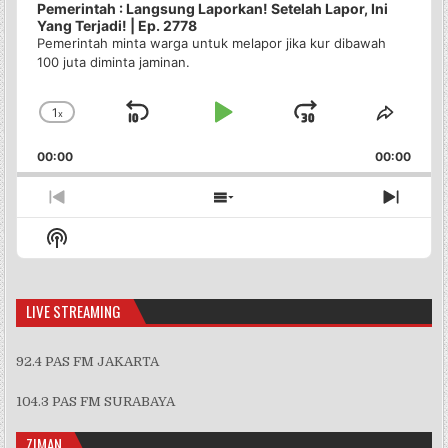
Pemerintah : Langsung Laporkan! Setelah Lapor, Ini
Yang Terjadi! | Ep. 2778
Pemerintah minta warga untuk melapor jika kur dibawah
100 juta diminta jaminan.
1
x
Skip
Play
Jump
Change
Share
Playback
This
Backward
Pause
Forward
00:00
Rate
00:00
Episo
Previous
Show
Next
Episode
Episodes
Episo
Show
List
Podcast
Information
LIVE STREAMING
92.4 PAS FM JAKARTA
104.3 PAS FM SURABAYA
ZIMAN