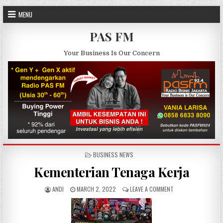
Skip to content
MENU
PAS FM
Your Business Is Our Concern
POSTED IN
BUSINESS NEWS
Kementerian Tenaga Kerja
AUTHOR:
PUBLISHED DATE:
ON KEMENTERIAN TE
ANDI
MARCH 2, 2022
LEAVE A COMMENT