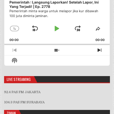
Pemerintah : Langsung Laporkan! Setelah Lapor, Ini
Yang Terjadi! | Ep. 2778
Pemerintah minta warga untuk melapor jika kur dibawah
100 juta diminta jaminan.
1
x
Skip
Play
Jump
Change
Share
Playback
This
Backward
Pause
Forward
00:00
Rate
00:00
Episo
Previous
Show
Next
Episode
Episodes
Episo
Show
List
Podcast
Information
LIVE STREAMING
92.4 PAS FM JAKARTA
104.3 PAS FM SURABAYA
ZIMAN