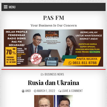
Skip to content
MENU
PAS FM
Your Business Is Our Concern
POSTED IN
BUSINESS NEWS
Rusia dan Ukraina
AUTHOR:
PUBLISHED DATE:
ON RUSIA DAN UKRA
ANDI
MARCH 1, 2022
LEAVE A COMMENT