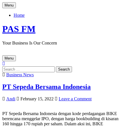
Skip
Menu
to
content
Home
PAS FM
Your Business Is Our Concern
Menu
Search
for:
Posted
Business News
in
PT Sepeda Bersama Indonesia
Author:
Published
on
Andi
February 15, 2022
Leave a Comment
Date:
PT
Sepeda
PT Sepeda Bersama Indonesia dengan kode perdagangan BIKE
Bersama
berencana menggelar IPO, dengan harga bookbuilding di kisaran
Indonesia
160 hingga 170 rupiah per saham. Dalam aksi ini, BIKE