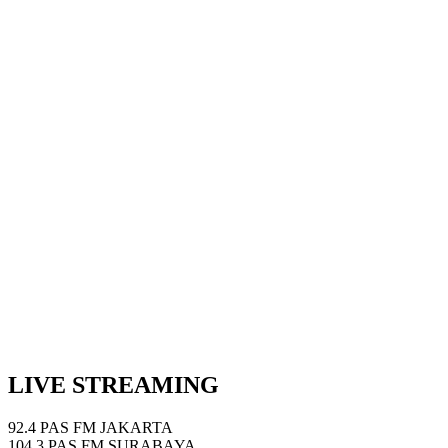
Next Episode
Show Podcast Information
LIVE STREAMING
92.4 PAS FM JAKARTA
104.3 PAS FM SURABAYA