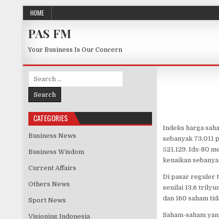
Skip to content
HOME
PAS FM
Your Business Is Our Concern
Search for:
CATEGORIES
Indeks harga sah
Business News
sebanyak 73,011 p
521,129. Idx-80 m
Business Wisdom
kenaikan sebanyak
Current Affairs
Di pasar reguler t
Others News
senilai 13,6 tril
dan 160 saham ti
Sport News
Saham-saham yang 
Visioning Indonesia