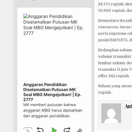
24.175 rupiah, den
Audio
10.900 rupiah, den
Player
Sementara itu sah
resources, turun 
serta supreme ca
posisi bid 9.875, 
Sedangkan saham-s
volume transaksi s
lembar saham, den
transaksi 11 juta 
offer 242 rupiah.
Anggaran Pendidikan
Saham yang menemp
Diselamatkan Putusan MK
rupiah.
Soal MBG Mengejutkan! | Ep.
2777
MK memberi putusan bahwa
Au
anggaran MBG harus dipisahkan
dari anggaran pendidikan.
1
x