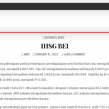
POSTED IN
BUSINESS NEWS
IHSG BEI
AUTHOR:
PUBLISHED DATE:
ON IHSG BEI
ANDI
FEBRUARY 15, 2022
LEAVE A COMMENT
am gabungan pada penutupan perdagangan sesi kedua hari ini, mengal
oin, menjadi 6.807,497. Idx-30 mengalami kenaikan sebanyak 6,903 po
engalami kenaikan sebanyak 1,832 poin, menjadi 135,634. Indeks lq 45
 12,681 poin, menjadi 975,321.
erjadi 1 juta 457 ribu kali transaksi, dengan volume mencapai 24,2 mi
yun rupiah. 268 saham mengalami kenaikan harga, 251 saham mengalami
dak mengalami perubahan harga.
menduduki jajaran top gainer, antara lain united tractors, naik 725 r