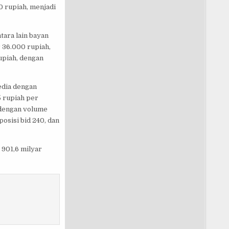
00 rupiah, menjadi
ara lain bayan
r 36.000 rupiah,
upiah, dengan
edia dengan
5 rupiah per
a dengan volume
posisi bid 240, dan
 901,6 milyar