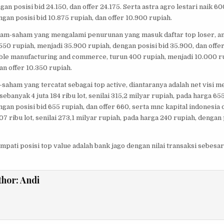
gan posisi bid 24.150, dan offer 24.175. Serta astra agro lestari naik 6
gan posisi bid 10.875 rupiah, dan offer 10.900 rupiah.
am-saham yang mengalami penurunan yang masuk daftar top loser, ant
550 rupiah, menjadi 35.900 rupiah, dengan posisi bid 35.900, dan offe
ble manufacturing and commerce, turun 400 rupiah, menjadi 10.000 r
dan offer 10.350 rupiah.
aham yang tercatat sebagai top active, diantaranya adalah net visi m
ebanyak 4 juta 184 ribu lot, senilai 315,2 milyar rupiah, pada harga 65
gan posisi bid 655 rupiah, dan offer 660, serta mnc kapital indonesi
707 ribu lot, senilai 273,1 milyar rupiah, pada harga 240 rupiah, dengan 
ati posisi top value adalah bank jago dengan nilai transaksi sebesar
thor:
Andi