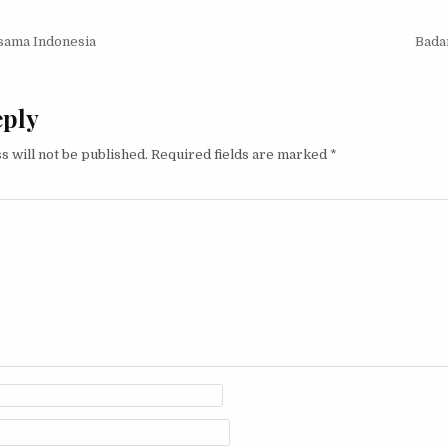
igation
sama Indonesia
Badan
eply
s will not be published.
Required fields are marked
*