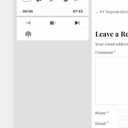
Skip
Play
Jump
Change
Share
Playback
This
Backward
Pause
Forward
Post nav
00:00
Rate
07:43
Episode
← PT Sepeda Ber
Previous
Show
Next
Episode
Episodes
Episode
Leave a R
Show
List
Podcast
Your email addres
Information
Comment
*
Name
*
Email
*