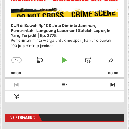
KUR di Bawah Rp100 Juta Diminta Jaminan,
Pemerintah : Langsung Laporkan! Setelah Lapor, Ini
Yang Terjadi! | Ep. 2778
Pemerintah minta warga untuk melapor jika kur dibawah
100 juta diminta jaminan.
1
x
Skip
Play
Jump
Change
Share
Playback
This
Backward
Pause
Forward
00:00
Rate
00:00
Episo
Previous
Show
Next
Episode
Episodes
Episo
Show
List
Podcast
Information
LIVE STREAMING