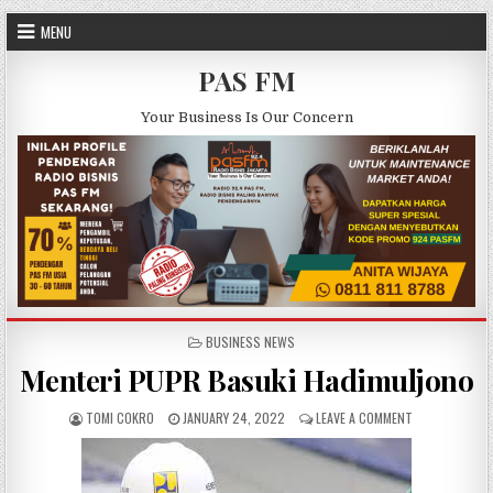
Skip to content
MENU
PAS FM
Your Business Is Our Concern
POSTED IN
BUSINESS NEWS
Menteri PUPR Basuki Hadimuljono
AUTHOR:
PUBLISHED DATE:
ON MENTERI P
TOMI COKRO
JANUARY 24, 2022
LEAVE A COMMENT