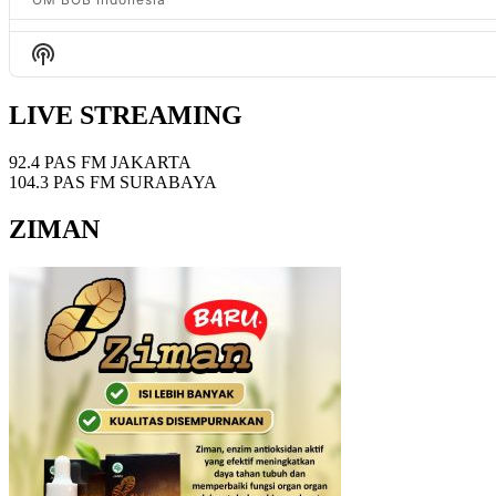
Proyek Gorong Gorong jalan menelan korban. mengapa bisa 
Show
OM BOB Indonesia
Podcast
Information
Denda Truk ODOL mundur lagi, kapan masalah jalan rusak ak
LIVE STREAMING
OM BOB Indonesia
92.4 PAS FM JAKARTA
Yang Lapar Satwa, yang Kenyang Siapa? | Ep. 2771
104.3 PAS FM SURABAYA
OM BOB Indonesia
ZIMAN
Beras Mahal, Prabowo : Tanam Padi Sendiri! apa solusi yang 
OM BOB Indonesia
10 Kepala Daerah Kena OTT KPK. ini akar masalahnya! | Ep.
OM BOB Indonesia