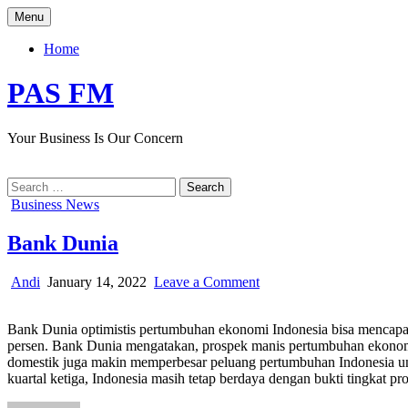
Skip
Menu
to
content
Home
PAS FM
Your Business Is Our Concern
Search
for:
Posted
Business News
in
Bank Dunia
Author:
Published
on
Andi
January 14, 2022
Leave a Comment
Date:
Bank
Dunia
Bank Dunia optimistis pertumbuhan ekonomi Indonesia bisa mencapai 5
persen. Bank Dunia mengatakan, prospek manis pertumbuhan ekonomi I
domestik juga makin memperbesar peluang pertumbuhan Indonesia untuk
kuartal ketiga, Indonesia masih tetap berdaya dengan bukti tingkat pr