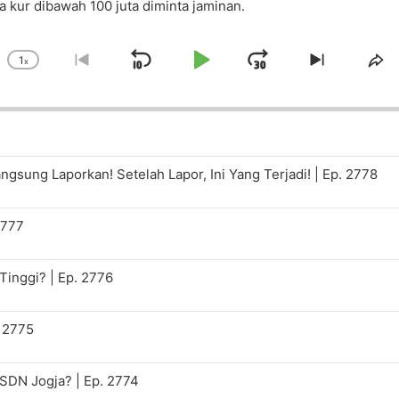
 kur dibawah 100 juta diminta jaminan.
1
x
Skip
Play
Jump
Change
Go
Skip
Sh
Playback
to
to
Th
Backward
Pause
Forward
Rate
previous
next
Ep
episode
episode
gsung Laporkan! Setelah Lapor, Ini Yang Terjadi! | Ep. 2778
2777
Tinggi? | Ep. 2776
. 2775
 SDN Jogja? | Ep. 2774