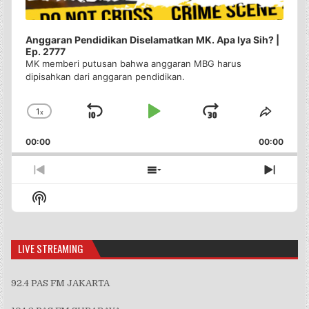
Anggaran Pendidikan Diselamatkan MK. Apa Iya Sih? |
Ep. 2777
MK memberi putusan bahwa anggaran MBG harus
dipisahkan dari anggaran pendidikan.
1
x
Skip
Play
Jump
Change
Share
Playback
This
Backward
Pause
Forward
00:00
Rate
00:00
Episo
Previous
Show
Next
Episode
Episodes
Episo
Show
List
Podcast
Information
LIVE STREAMING
92.4 PAS FM JAKARTA