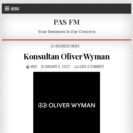
Skip to content
MENU
PAS FM
Your Business Is Our Concern
POSTED IN
BUSINESS NEWS
Konsultan Oliver Wyman
AUTHOR:
PUBLISHED DATE:
ON KONSULTAN OLI
ANDI
JANUARY 8, 2022
LEAVE A COMMENT