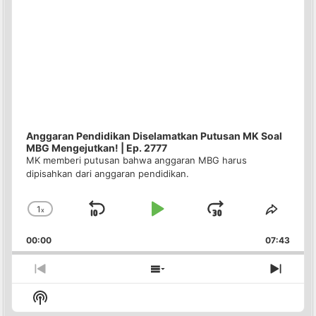
Anggaran Pendidikan Diselamatkan Putusan MK Soal
MBG Mengejutkan! | Ep. 2777
MK memberi putusan bahwa anggaran MBG harus
dipisahkan dari anggaran pendidikan.
1
x
Skip
Play
Jump
Change
Share
Playback
This
Backward
Pause
Forward
00:00
Rate
07:43
Episo
Previous
Show
Next
Episode
Episodes
Episo
Show
List
Podcast