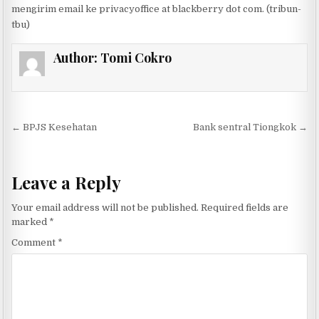
mengirim email ke privacyoffice at blackberry dot com. (tribun-
tbu)
Author:
Tomi Cokro
Post navigation
← BPJS Kesehatan
Bank sentral Tiongkok →
Leave a Reply
Your email address will not be published.
Required fields are
marked
*
Comment
*