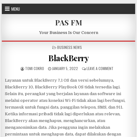
Skip to content
MENU
PAS FM
Your Business Is Our Concern
POSTED IN
BUSINESS NEWS
BlackBerry
AUTHOR:
PUBLISHED DATE:
ON BLACKBERR
TOMI COKRO
JANUARY 5, 2022
LEAVE A COMMENT
Layanan untuk BlackBerry 7,1 OS dan versi sebelumnya,
BlackBerry 10, BlackBerry PlayBook OS tidak tersedia lagi.
Selain itu, perangkat yang berjalan layanan dan software ini
melalui operator atau koneksi Wi-Fi tidak akan lagi berfungsi,
termasuk untuk fungsi data, panggilan telepon, SMS, dan 911.
Ketika informasi pribadi tidak lagi diperlukan atau relevan,
BlackBerry akan menghapus, menghancurkan, atau
menganonimkan data. Jika pengguna ingin melakukan
permintaan untuk menghapus data, dapat dilakukan dengan