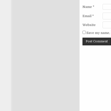
Name
*
Email
*
Website
Save my name, e
Anggaran Pendidikan Diselamatkan
Putusan MK Soal MBG Mengejutkan! |
Ep. 2777
by
OM BOB Indonesia
MK memberi putusan bahwa anggaran
MBG harus dipisahkan dari anggaran
pendidikan.