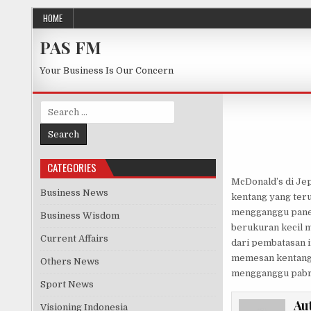
Skip to content
HOME
PAS FM
Your Business Is Our Concern
Search for:
CATEGORIES
McDonald’s di Je
Business News
kentang yang ter
mengganggu panen
Business Wisdom
berukuran kecil m
Current Affairs
dari pembatasan 
memesan kentang 
Others News
mengganggu pabrik
Sport News
Au
Visioning Indonesia