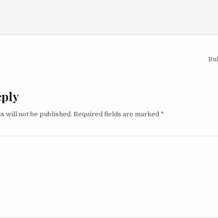
igation
Bu
eply
s will not be published.
Required fields are marked
*