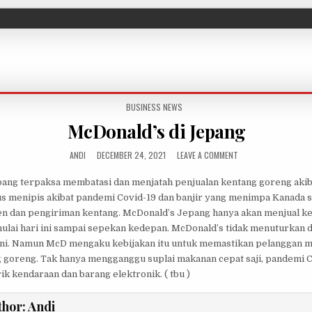
POSTED IN
BUSINESS NEWS
McDonald’s di Jepang
AUTHOR:
PUBLISHED DATE:
ON MCDONALD’S DI J
ANDI
DECEMBER 24, 2021
LEAVE A COMMENT
pang terpaksa membatasi dan menjatah penjualan kentang goreng aki
us menipis akibat pandemi Covid-19 dan banjir yang menimpa Kanada 
 dan pengiriman kentang. McDonald’s Jepang hanya akan menjual k
ulai hari ini sampai sepekan kedepan. McDonald’s tidak menuturkan d
ini. Namun McD mengaku kebijakan itu untuk memastikan pelanggan m
goreng. Tak hanya mengganggu suplai makanan cepat saji, pandemi C
 kendaraan dan barang elektronik. ( tbu )
thor:
Andi