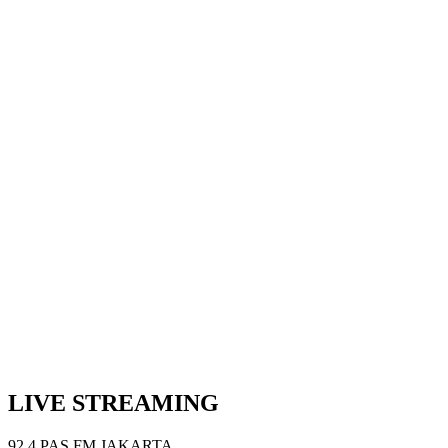
Next Episode
Show Podcast Information
LIVE STREAMING
92.4 PAS FM JAKARTA