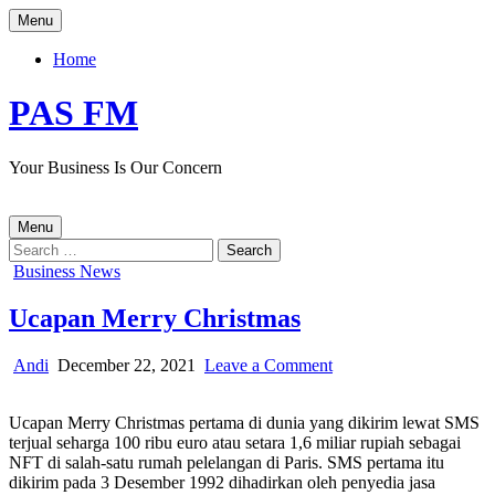
Skip
Menu
to
content
Home
PAS FM
Your Business Is Our Concern
Menu
Search
for:
Posted
Business News
in
Ucapan Merry Christmas
Author:
Published
on
Andi
December 22, 2021
Leave a Comment
Date:
Ucapan
Merry
Ucapan Merry Christmas pertama di dunia yang dikirim lewat SMS
Christmas
terjual seharga 100 ribu euro atau setara 1,6 miliar rupiah sebagai
NFT di salah-satu rumah pelelangan di Paris. SMS pertama itu
dikirim pada 3 Desember 1992 dihadirkan oleh penyedia jasa