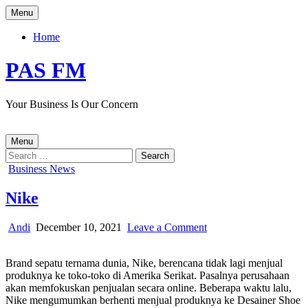
Skip
Menu
to
content
Home
PAS FM
Your Business Is Our Concern
Menu
Search
for:
Posted
Business News
in
Nike
Author:
Published
on
Andi
December 10, 2021
Leave a Comment
Date:
Nike
Brand sepatu ternama dunia, Nike, berencana tidak lagi menjual
produknya ke toko-toko di Amerika Serikat. Pasalnya perusahaan
akan memfokuskan penjualan secara online. Beberapa waktu lalu,
Nike mengumumkan berhenti menjual produknya ke Desainer Shoe