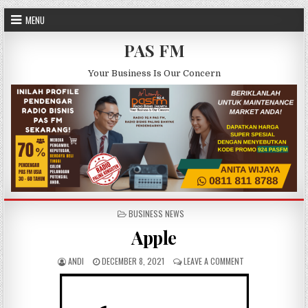
Skip to content
MENU
PAS FM
Your Business Is Our Concern
POSTED IN
BUSINESS NEWS
Apple
AUTHOR:
PUBLISHED DATE:
ON APPLE
ANDI
DECEMBER 8, 2021
LEAVE A COMMENT