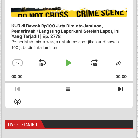
KUR di Bawah Rp100 Juta Diminta Jaminan,
Pemerintah : Langsung Laporkan! Setelah Lapor, Ini
Yang Terjadi! | Ep. 2778
Pemerintah minta warga untuk melapor jika kur dibawah
100 juta diminta jaminan.
1
x
Skip
Play
Jump
Change
Share
Playback
This
Backward
Pause
Forward
00:00
Rate
00:00
Episo
Previous
Show
Next
Episode
Episodes
Episo
Show
List
Podcast
Information
LIVE STREAMING