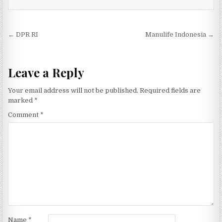
Post navigation
← DPR RI
Manulife Indonesia →
Leave a Reply
Your email address will not be published.
Required fields are
marked
*
Comment
*
Name
*