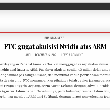
POSTED IN
BUSINESS NEWS
FTC gugat akuisisi Nvidia atas ARM
AUTHOR:
PUBLISHED DATE:
ON FTC GUGAT AKUISI
ANDI
DECEMBER 6, 2021
LEAVE A COMMENT
Perdagangan Federal Amerika Serikat menggugat kesepakatan akusisi 
chip asal Inggris, ARM. Pasalnya, akuisisi senilai 40 miliar dolar amer
l menghambat persaingan usaha, dan membuat kedua perusahaan memili
erta desain chip. FTC menambahkan pihaknya telah berkerjasama deng
ni Eropa, Inggris, Jepang, serta Korea Selatan, dengan jadwal Persid
 Agustus tahun depan. Sebelumnya, pada bulan September tahun lalu,
anjian membeli ARM dari Softbank, dengan target penyelesaian tran