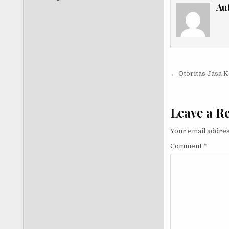
Au
Post nav
← Otoritas Jasa 
Leave a R
Your email addres
Comment
*
OM BOB Indonesia
Omong Dikit Tapi Nylekit