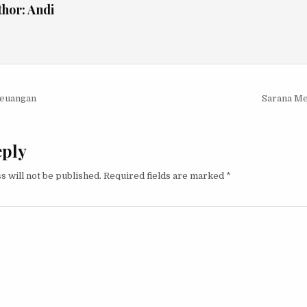
thor:
Andi
igation
Keuangan
Sarana Me
eply
s will not be published.
Required fields are marked
*