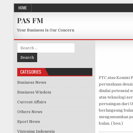
Skip to content
HOME
PAS FM
Your Business Is Our Concern
Search for:
CATEGORIES
FTC atau Komisi 
Business News
perusahaan desain 
dinilai potensia
Business Wisdom
atas teknologi s
Current Affairs
persaingan dari U
berlangsung bulan
Others News
mengumumkan perj
Sport News
bulan. ( ben )
Visioning Indonesia