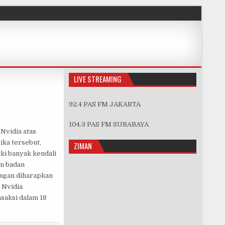
LIVE STREAMING
92.4 PAS FM JAKARTA
SI NVIDIA ATAS ARM
104.3 PAS FM SURABAYA
Nvidia atas
ika tersebut,
ZIMAN
ki banyak kendali
an badan
angan diharapkan
 Nvidia
saksi dalam 18