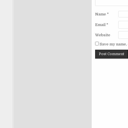
Name
*
Email
*
Website
KUR di Bawah Rp100 Juta Diminta
Save my name, e
Jaminan, Pemerintah : Langsung
Laporkan! Setelah Lapor, Ini Yang
Terjadi! | Ep. 2778
by
OM BOB Indonesia
Pemerintah minta warga untuk
melapor jika kur dibawah 100 juta
diminta jaminan.