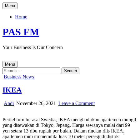
Skip
Menu
to
content
Home
PAS FM
Your Business Is Our Concern
Menu
Search
for:
Posted
Business News
in
IKEA
Author:
Published
on
Andi
November 26, 2021
Leave a Comment
Date:
IKEA
Peritel furnitur asal Swedia, IKEA menghadirkan apartemen mungil
yang disewakan di Tokyo, Jepang. Harga sewanya mulai dari 99
yen setara 13 ribu rupiah per bulan. Dalam rincian rilis IKEA,
apartemen mini itu memiliki luas 10 meter persegi di distrik