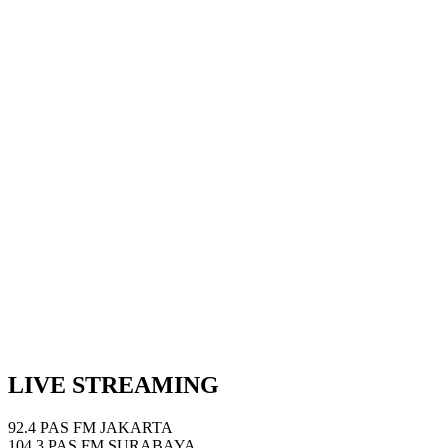
Next Episode
Show Podcast Information
LIVE STREAMING
92.4 PAS FM JAKARTA
104.3 PAS FM SURABAYA