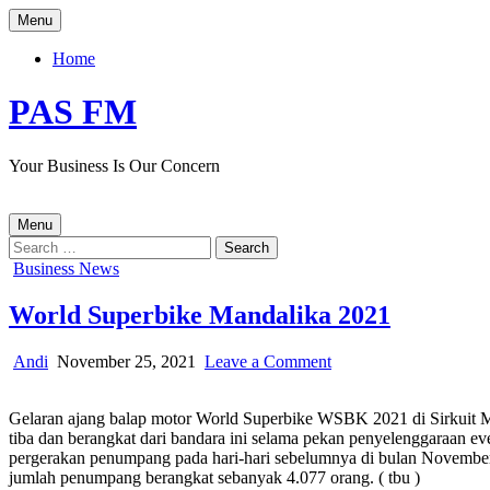
Skip
Menu
to
content
Home
PAS FM
Your Business Is Our Concern
Menu
Search
for:
Posted
Business News
in
World Superbike Mandalika 2021
Author:
Published
on
Andi
November 25, 2021
Leave a Comment
Date:
World
Superbike
Gelaran ajang balap motor World Superbike WSBK 2021 di Sirkuit
Mandalika
tiba dan berangkat dari bandara ini selama pekan penyelenggaraan 
2021
pergerakan penumpang pada hari-hari sebelumnya di bulan November
jumlah penumpang berangkat sebanyak 4.077 orang. ( tbu )