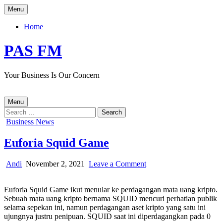
Skip
Menu
to
content
Home
PAS FM
Your Business Is Our Concern
Menu
Search
for:
Posted
Business News
in
Euforia Squid Game
Author:
Published
on
Andi
November 2, 2021
Leave a Comment
Date:
Euforia
Squid
Euforia Squid Game ikut menular ke perdagangan mata uang kripto.
Game
Sebuah mata uang kripto bernama SQUID mencuri perhatian publik
selama sepekan ini, namun perdagangan aset kripto yang satu ini
ujungnya justru penipuan. SQUID saat ini diperdagangkan pada 0