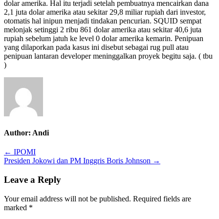
dolar amerika. Hal itu terjadi setelah pembuatnya mencairkan dana
2,1 juta dolar amerika atau sekitar 29,8 miliar rupiah dari investor,
otomatis hal inipun menjadi tindakan pencurian. SQUID sempat
melonjak setinggi 2 ribu 861 dolar amerika atau sekitar 40,6 juta
rupiah sebelum jatuh ke level 0 dolar amerika kemarin. Penipuan
yang dilaporkan pada kasus ini disebut sebagai rug pull atau
penipuan lantaran developer meninggalkan proyek begitu saja. ( tbu
)
Author:
Andi
Post
← IPOMI
Presiden Jokowi dan PM Inggris Boris Johnson →
navigation
Leave a Reply
Your email address will not be published.
Required fields are
marked
*