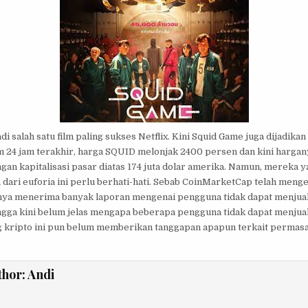
 salah satu film paling sukses Netflix. Kini Squid Game juga dijadikan
m 24 jam terakhir, harga SQUID melonjak 2400 persen dan kini harga
gan kapitalisasi pasar diatas 174 juta dolar amerika. Namun, mereka y
dari euforia ini perlu berhati-hati. Sebab CoinMarketCap telah meng
nya menerima banyak laporan mengenai pengguna tidak dapat menjual 
gga kini belum jelas mengapa beberapa pengguna tidak dapat menjual
kripto ini pun belum memberikan tanggapan apapun terkait permasal
thor:
Andi