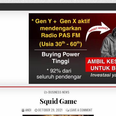
POSTED IN
BUSINESS NEWS
Squid Game
AUTHOR:
PUBLISHED DATE:
ON SQUID GAME
ANDI
OCTOBER 29, 2021
LEAVE A COMMENT