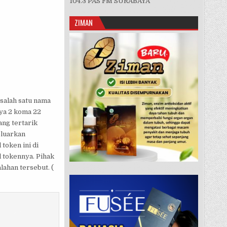
104.3 PAS FM SURABAYA
ZIMAN
 salah satu nama
nya 2 koma 22
ang tertarik
eluarkan
token ini di
 tokennya. Pihak
ahan tersebut. (