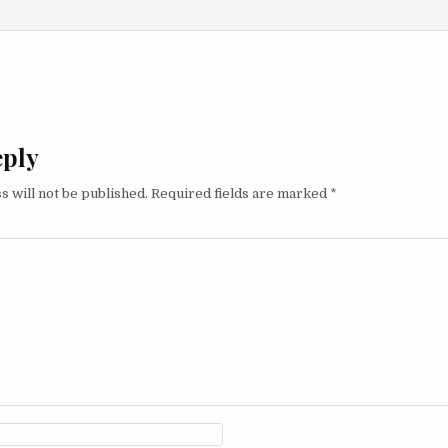
igation
eply
s will not be published.
Required fields are marked
*