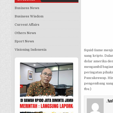
Business News
Business Wisdom
Current Affairs
Others News
Sport News
Visioning Indonesia
Squid Game menjadi
uang kripto. Dala
Audio
dolar amerika den
Player
mengambil bagian 
peringatan pihak
Pancakeswap. Hin
pengembang uang 
tbu )
Au