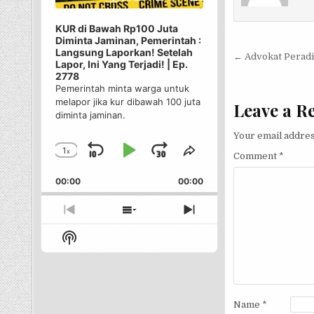
KUR di Bawah Rp100 Juta
Diminta Jaminan, Pemerintah :
Post nav
Langsung Laporkan! Setelah
← Advokat Peradi
Lapor, Ini Yang Terjadi! | Ep.
2778
Pemerintah minta warga untuk
melapor jika kur dibawah 100 juta
Leave a R
diminta jaminan.
Your email addres
1
x
Skip
Play
Jump
Change
Share
Comment
*
Playback
This
Backward
Pause
Forward
00:00
Rate
00:00
Episode
Previous
Show
Next
Episode
Episodes
Episode
Show
List
Podcast
Information
Name
*