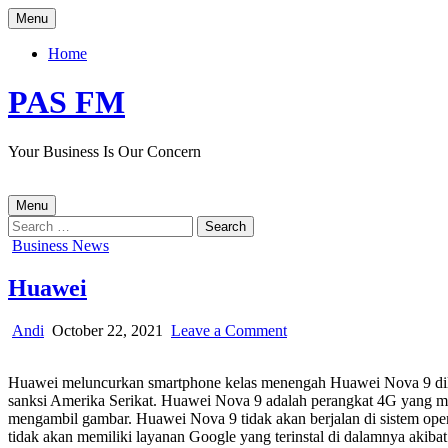
Skip
Menu
to
content
Home
PAS FM
Your Business Is Our Concern
Menu
Search
for:
Posted
Business News
in
Huawei
Author:
Published
on
Andi
October 22, 2021
Leave a Comment
Date:
Huawei
Huawei meluncurkan smartphone kelas menengah Huawei Nova 9 diluar 
sanksi Amerika Serikat. Huawei Nova 9 adalah perangkat 4G yang mem
mengambil gambar. Huawei Nova 9 tidak akan berjalan di sistem ope
tidak akan memiliki layanan Google yang terinstal di dalamnya akibat