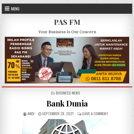
Skip to content
MENU
PAS FM
Your Business Is Our Concern
POSTED IN
BUSINESS NEWS
Bank Dunia
AUTHOR:
PUBLISHED DATE:
ON BANK DUNIA
ANDI
SEPTEMBER 28, 2021
LEAVE A COMMENT