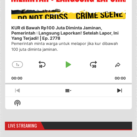
KUR di Bawah Rp100 Juta Diminta Jaminan,
Pemerintah : Langsung Laporkan! Setelah Lapor, Ini
Yang Terjadi! | Ep. 2778
Pemerintah minta warga untuk melapor jika kur dibawah
100 juta diminta jaminan.
1
x
Skip
Play
Jump
Change
Share
Playback
This
Backward
Pause
Forward
00:00
Rate
00:00
Episo
Previous
Show
Next
Episode
Episodes
Episo
Show
List
Podcast
Information
LIVE STREAMING