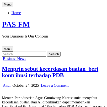
Skip
Menu
to
content
Home
PAS FM
Your Business Is Our Concern
Menu
Search
for:
Posted
Business News
in
Menprin sebut kecerdasan buatan beri
kontribusi terhadap PDB
Author:
Published
on
Andi
October 24, 2025
Leave a Comment
Date:
Menprin
sebut
Menteri Perindustrian Agus Gumiwang Kartasasmita menyebut
kecerdasan
kecerdasan buatan atau AI diperkirakan dapat memberikan
buatan
kontribusi sekitar 10 sampai 18% terhadap PDB Asia Tenggara pada
beri