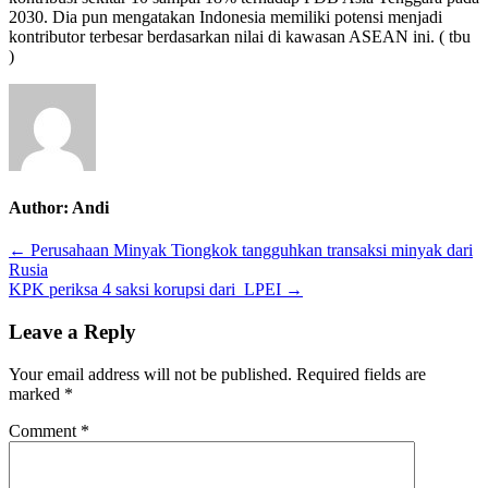
2030. Dia pun mengatakan Indonesia memiliki potensi menjadi
kontribusi
kontributor terbesar berdasarkan nilai di kawasan ASEAN ini. ( tbu
terhadap
)
PDB
Author:
Andi
Post
← Perusahaan Minyak Tiongkok tangguhkan transaksi minyak dari
Rusia
navigation
KPK periksa 4 saksi korupsi dari LPEI →
Leave a Reply
Your email address will not be published.
Required fields are
marked
*
Comment
*