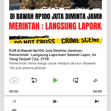
KUR di Bawah Rp100 Juta Diminta Jaminan,
Pemerintah : Langsung Laporkan! Setelah Lapor, Ini
Yang Terjadi! | Ep. 2778
Pemerintah minta warga untuk melapor jika kur dibawah
100 juta diminta jaminan.
1
x
Skip
Play
Jump
Change
Share
Playback
This
Backward
Pause
Forward
00:00
Rate
00:00
Episo
Previous
Show
Next
Episode
Episodes
Episo