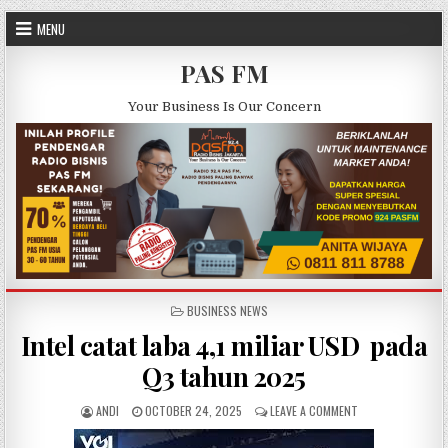
Skip to content
MENU
PAS FM
Your Business Is Our Concern
POSTED IN
BUSINESS NEWS
Intel catat laba 4,1 miliar USD pada
Q3 tahun 2025
AUTHOR:
PUBLISHED DATE:
ON INTEL CATAT L
ANDI
OCTOBER 24, 2025
LEAVE A COMMENT